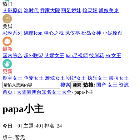
热门
艾彩原创
冰时代
乔家大院
丽足娇娃
焰灵姬
邕娘美束
美脚
彩琳系列
婉慈Icon
栖心之栈
凤仪亭
松岛女神
小妮原创
最新
国内综合
超S·联盟
艾娜女王
lian足視頻
彼岸花
He女王
更新
鹿宝女王
鱼爹女王
雅炫女王
明妃女王
执乐女王
海拉女王
搜索
热搜:
国产
女王
资源
搜索
首页
›
大陆港澳台知名女王大全
›
papa小主
papa小主
今日：0
|
主题: 49
|
排名: 24
版主: 暂无