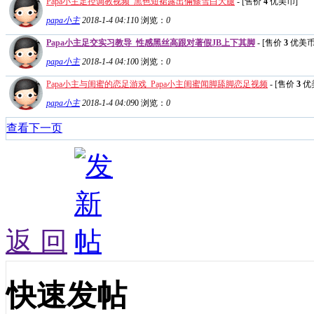
Papa小主足控调教视频_黑色短裙露出倆條雪白大腿
- [售价
4
优美币]
papa小主
2018-1-4 04:11
0
浏览：
0
Papa小主足交实习教导_性感黑丝高跟对著假JB上下其脚
- [售价
3
优美币
papa小主
2018-1-4 04:10
0
浏览：
0
Papa小主与闺蜜的恋足游戏_Papa小主闺蜜闻脚舔脚恋足视频
- [售价
3
优
papa小主
2018-1-4 04:09
0
浏览：
0
查看下一页
返 回
快速发帖