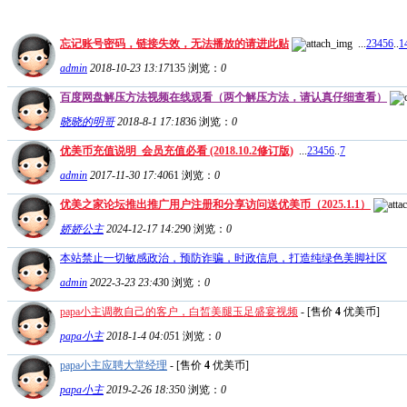
忘记账号密码，链接失效，无法播放的请进此贴
...
2
3
4
5
6
..
1
admin
2018-10-23 13:17
135
浏览：
0
百度网盘解压方法视频在线观看（两个解压方法，请认真仔细查看）
晓晓的明哥
2018-8-1 17:18
36
浏览：
0
优美币充值说明_会员充值必看 (2018.10.2修订版)
...
2
3
4
5
6
..
7
admin
2017-11-30 17:40
61
浏览：
0
优美之家论坛推出推广用户注册和分享访问送优美币（2025.1.1）
娇娇公主
2024-12-17 14:29
0
浏览：
0
本站禁止一切敏感政治，预防诈骗，时政信息，打造纯绿色美脚社区
admin
2022-3-23 23:43
0
浏览：
0
papa小主调教自己的客户，白皙美腿玉足盛宴视频
- [售价
4
优美币]
papa小主
2018-1-4 04:05
1
浏览：
0
papa小主应聘大堂经理
- [售价
4
优美币]
papa小主
2019-2-26 18:35
0
浏览：
0