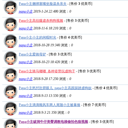
Papa小主捆绑塞嘴坐脸谋杀亲夫
- [售价
3
优美币]
papa小主
2019-1-24 22:48
0
浏览：
0
Papa小主高抬腿虐杀狗狗视频
- [售价
3
优美币]
papa小主
2018-11-6 18:21
0
浏览：
0
Papa小主小主的闲暇时光
- [售价
4
优美币]
papa小主
2018-10-28 19:34
0
浏览：
0
Papa小主爱骑母驴
- [售价
3
优美币]
papa小主
2018-10-23 18:42
0
浏览：
0
Papa小主骑马嘟嘟_各种姿势玩虐狗子
- [售价
3
优美币]
papa小主
2018-9-20 17:25
0
浏览：
0
Papa小主怒怼肚脐眼儿_papa小主高跟踩踏虐狗奴
- [售价
4
优美币]
papa小主
2018-9-13 13:55
0
浏览：
0
Papa小主滴滴顺风车两人尾随小主被暴揍
- [售价
7
优美币]
papa小主
2018-9-3 21:35
0
浏览：
0
Papa小主破洞牛仔美臀调教电梯偷拍色狼视频
- [售价
3
优美币]