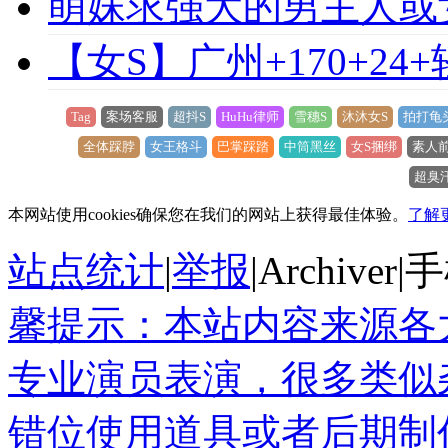
萌妹求强大的男主人或
【女S】广州+170+24
Tag
案场客服
超抖S
HuHu律师
雪穗S
沐沐女S
拍打龟
全体踩脖
女王格斗
巴掌踩踏
中筒黑丝
女S捆绑
素人
超臭
本网站使用cookies确保您在我们的网站上获得最佳体验。
了解
站点统计
|
举报
|
Archiver
|
手
馨提示：本站内容来源各
专业演员表演，很多类似
错位使用道具或者后期制