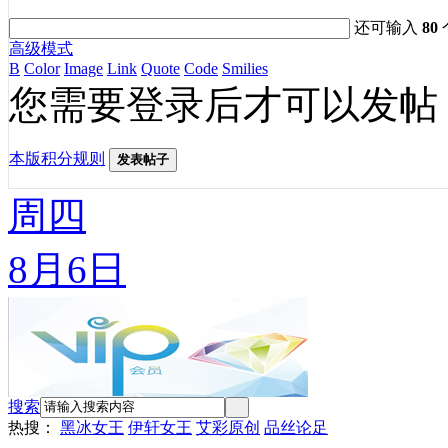
还可输入
80
高级模式
B
Color
Image
Link
Quote
Code
Smilies
您需要登录后才可以发帖
本版积分规则
发表帖子
周四
8月6日
搜索
热搜：
黑冰女王
伊轩女王
艾彩原创
品丝论足