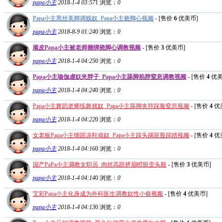
papa小主
2018-1-4 03:57
1
浏览：
0
Papa小主黑丝美脚调贱奴_Papa小主挠脚心视频
- [售价
6
优美币]
papa小主
2018-8-9 01:24
0
浏览：
0
顽皮Papa小主被老师捆绑挠脚心调教视频
- [售价
3
优美币]
papa小主
2018-1-4 04:25
0
浏览：
0
Papa小主瑜伽虐奴夹脖子_Papa小主舔脚掐脖窒息调教视频
- [售价
4
优美
papa小主
2018-1-4 04:24
0
浏览：
0
Papa小主舞蹈老师练舞戏奴_Papa小主舔脚夹脖踩脸窒息视频
- [售价
4
优
papa小主
2018-1-4 04:22
0
浏览：
0
女老板Papa小主细跟凉鞋戏奴_Papa小主踩头踢屁股踩踏视频
- [售价
4
优
papa小主
2018-1-4 04:16
0
浏览：
0
国产PaPa小主调教女职员_肉丝高跟挤眉瞪眼歪头殺
- [售价
3
优美币]
papa小主
2018-1-4 04:14
0
浏览：
0
艾彩Papa小主化身成为外科医生调教奴性小偷视频
- [售价
4
优美币]
papa小主
2018-1-4 04:13
0
浏览：
0